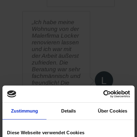
„Ich habe meine
Wohnung von der
Malerfirma Locker
renovieren lassen
und ich war mit
der Arbeit äußerst
zufrieden. Die
Beratung war sehr
fachmännisch und
freundlich! Die
Umsetzung und
die Qualität sind
absolut
überzeugend.
Zustimmung
Details
Über Cookies
Eine echte
Empfehlung im
Raum Berlin.“
Diese Webseite verwendet Cookies