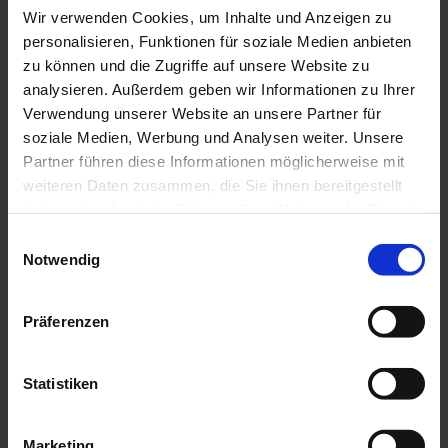
- Laura D.
Wir verwenden Cookies, um Inhalte und Anzeigen zu
personalisieren, Funktionen für soziale Medien anbieten
zu können und die Zugriffe auf unsere Website zu
analysieren. Außerdem geben wir Informationen zu Ihrer
Unsere Galerie
Verwendung unserer Website an unsere Partner für
Eine kleine Auswahl unserer Projekte
soziale Medien, Werbung und Analysen weiter. Unsere
Partner führen diese Informationen möglicherweise mit
weiteren Daten zusammen, die Sie ihnen bereitgestellt
haben oder die sie im Rahmen Ihrer Nutzung der Dienste
gesammelt haben
Einwilligungsauswahl
Notwendig
Mit dem Klick auf "Alles zulassen" erklären Sie sich
damit einverstanden, dass die hier unter "Details"
Präferenzen
beschriebenen Cookies und anderen Technologien auf
dem von Ihnen verwendeten Endgerät gesetzt werden
und somit Ihre personenbezogenen Daten verarbeitet
Statistiken
werden. In Übereinstimmung mit Art. 49 I DSGVO geben
Sie Ihr Einverständnis, dass Anbieter in Drittländern wie
Marketing